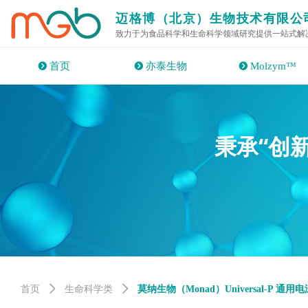
迈格博（北京）生物技术有限公
致力于为食品科学和生命科学领域研究提供一站式解
뀹
首页
뀹
亦泰生物
뀹
Molzym™
“创
秉承
首页
ꄲ
生命科学类
ꄲ
莫纳生物（Monad）Universal-P 通用