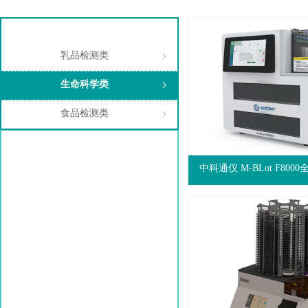
全部分类
乳品检测类
ꁇ
生命科学类
ꁇ
食品检测类
ꁇ
中科通仪 M-BLot F80