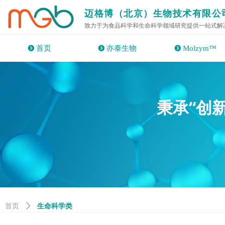
迈格博（北京）生物技术有限公
致力于为食品科学和生命科学领域研究提供一站式解
뀹
首页
뀹
亦泰生物
뀹
Molzym™
“创
秉承
生命科学类
首页
ꄲ