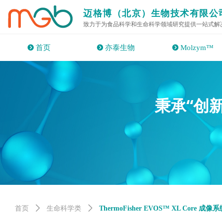
迈格博（北京）生物技术有限公
致力于为食品科学和生命科学领域研究提供一站式解
뀹
首页
뀹
亦泰生物
뀹
Molzym™
“创
秉承
首页
ꄲ
生命科学类
ꄲ
ThermoFisher EVOS™ XL Core 成像