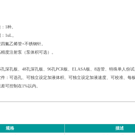
类：1种。
积：1uL。
：聚四氟乙烯管+不锈钢针。
口高精度注射泵（泵体积可选）。
96孔深孔板、48孔深孔板、96孔PCR板、ELASA板、8连管、特殊单人份
制软件：可选孔、可独立设定加液体积、可独立设定加液速度、可校准、每板
：误差可控制在1%以内。
规格
描述