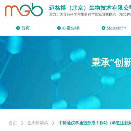
迈格博（北京）生物技术有限公
致力于为食品科学和生命科学领域研究提供一站式解
뀹
首页
뀹
亦泰生物
뀹
Molzym™
“创
秉承
首页
ꄲ
生命科学类
ꄲ
中科通仪单通道分液工作站（单道注射