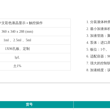
1. 分装液体种
寸中文彩色液晶显示＋触控操作
2. 最小加液体
360 x 340 x 288 (mm)
3. 加液管路
1ml 、2.5ml 、5ml
4. 泵体：进
1X96孔板、定制
5. 板位：1个。
6. 适配容器：
lμL
7. 强大的控
土1%
8. 加液精度
货号