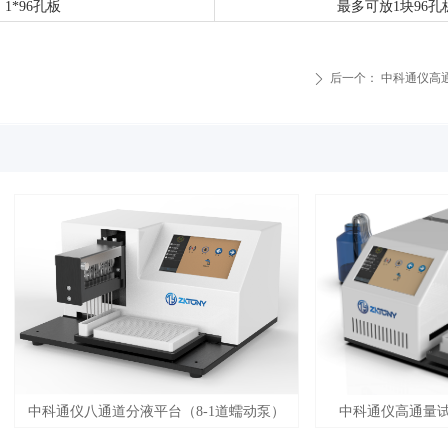
1*96
孔板
最多可放
1
块
96
孔
后一个：
中科通仪高
ꄲ
中科通仪八通道分液平台（8-1道蠕动泵）
中科通仪高通量