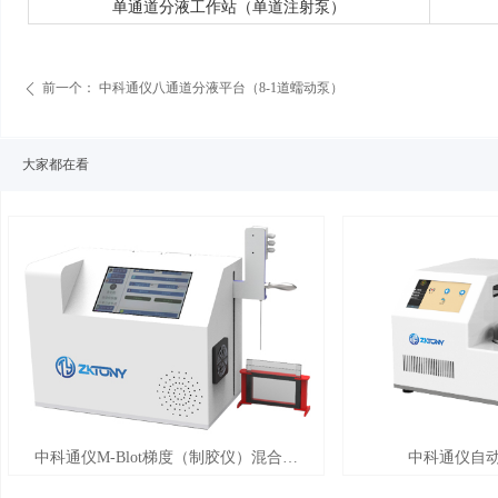
单通道分液工作站（单道注射泵）
前一个：
中科通仪八通道分液平台（8-1道蠕动泵）
ꄴ
大家都在看
넳
中科通仪M-Blot梯度（制胶仪）混合仪
中科通仪自
（半自动）