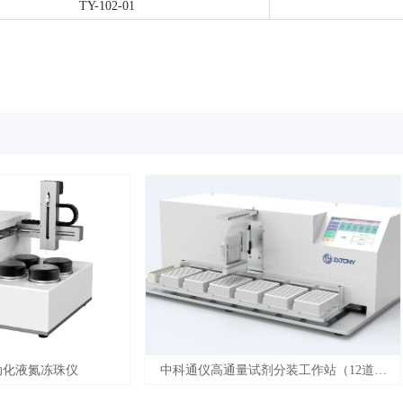
TY-102-01
动化液氮冻珠仪
中科通仪高通量试剂分装工作站（12道蠕
动泵）/（12道注射泵）