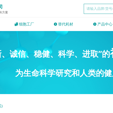
司
决方案
뀂
细胞工厂
뀹
替代耗材
뀹
产品中心
新、诚信、稳健、科学、进取”的
为生命科学研究和人类的健
泵）