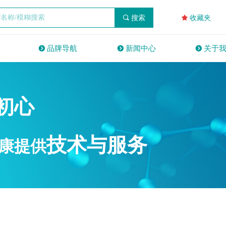
끠
搜索
끄
收藏夹
뀹
品牌导航
뀹
新闻中心
뀹
关于
初心
技术与服务
康提供