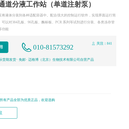
通道分液工作站（单道注射泵）
泵将液体分装到各种适配容器中。配合强大的控制运行软件，实现界面运行简
可以对384孔板、96孔板、酶标板、PCR 系列等试剂进行分装、各类冻存管
等功能
关注：
841
ꄑ
010-81573292
用
实际货期发货･ 免邮･ 迈格博（北京）生物技术有限公司自营产品
的所有产品全部为优质正品，欢迎选购
藏