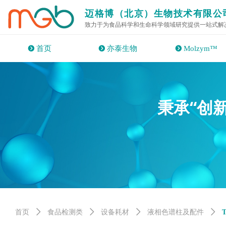
迈格博（北京）生物技术有限公
致力于为食品科学和生命科学领域研究提供一站式解
뀹
首页
뀹
亦泰生物
뀹
Molzym™
“创
秉承
首页
ꄲ
食品检测类
ꄲ
设备耗材
ꄲ
液相色谱柱及配件
ꄲ